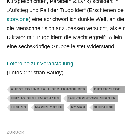
Kurzgeschichten, Parabeln & Lyrik) schildert in
„Aufstieg und Fall der Trugbilder“ (Erschienen bei
story.one
) eine sprichwörtlich dunkle Welt, an die
die Menschheit sich anzupassen versucht, als ein
Diktator mit Trugbildern die Macht ergreift. Allein
eine sechsköpfige Gruppe leistet Widerstand.
Fotoreihe zur Veranstaltung
(Fotos Christian Baudy)
AUFSTIEG UND FALL DER TRUGBILDER
DIETER SIEGEL
EINZUG DES LEVIATHANS
JAN CHRISTOPH NERGER
LESUNG
MAREN OSTEN
ROMAN
SUEDLESE
ZURÜCK