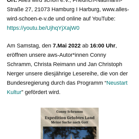
Ort:
Alles wird schön e.V., Friedrich-Naumann-
Straße 27, 21073 Hamburg I Harburg, www.alles-
wird-schoen-e-v.de und online auf YouTube:
https://youtu.be/UjhqYjXajW0
Am Samstag, den
7.Mai 2022
ab
16:00 Uhr
,
eröffnen unsere aws-Autor*innen Conny
Schramm, Christa Reimann und Jan Christoph
Nerger unsere diesjährige Lesereihe, die von der
Bundesregierung durch das Programm “
Neustart
Kultur
” gefördert wird.