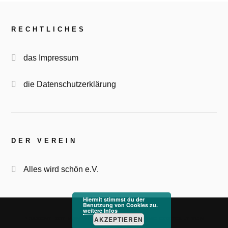
RECHTLICHES
das Impressum
die Datenschutzerklärung
DER VEREIN
Alles wird schön e.V.
Hiermit stimmst du der
Benutzung von Cookies zu.
weitere Infos
&
AKZEPTIEREN
PRÄSENTIERT VON
WORDPRESS
THEME ERSTELLT VON
ANDERS NORÉN