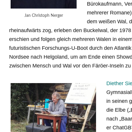
Bürokaufmann, Ver
mehrerer Romane) 
Jan Christoph Nerger
dem weißen Wal, d
rheinaufwärts zog, erleben den Buckelwal, der 197
erschien und folgen gleich mehreren Walen in eine
futuristischen Forschungs-U-Boot durch den Atlantik 
Nordsee nach Helgoland, um am Ende einen Show
zwischen Mensch und Wal vor den Färöer-Inseln zu 
Diether Si
Gymnasiall
in seinen 
die Elbe („
nach „Baarz
er ChatGBT