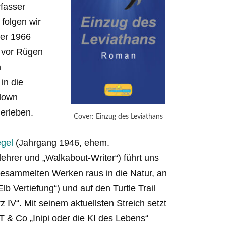
fasser
folgen wir
er 1966
8 vor Rügen
m
in die
down
erleben.
Cover: Einzug des Leviathans
egel
(Jahrgang 1946, ehem.
ehrer und „Walkabout-Writer“) führt uns
gesammelten Werken raus in die Natur, an
Elb Vertiefung“) und auf den Turtle Trail
 IV“. Mit seinem aktuellsten Streich setzt
 & Co „Inipi oder die KI des Lebens“