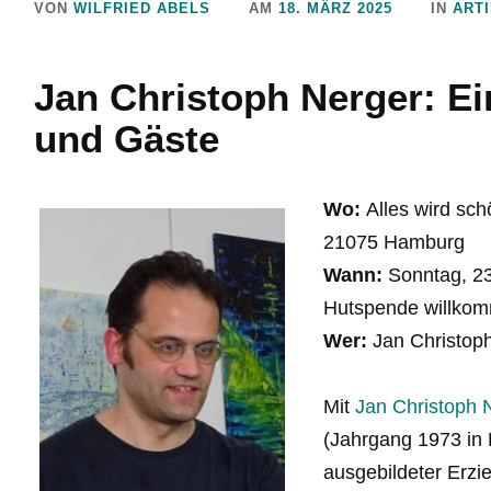
VON
WILFRIED ABELS
AM
18. MÄRZ 2025
IN
ART
Jan Christoph Nerger: E
und Gäste
Wo:
Alles wird sch
21075 Hamburg
Wann:
Sonntag, 23.
Hutspende willko
Wer:
Jan Christoph
Mit
Jan Christoph 
(Jahrgang 1973 in
ausgebildeter Erzi