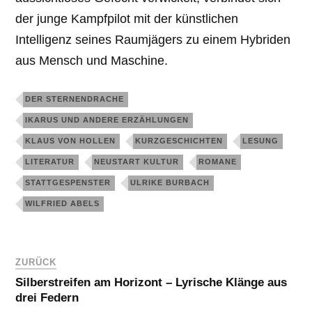
der junge Kampfpilot mit der künstlichen
Intelligenz seines Raumjägers zu einem Hybriden
aus Mensch und Maschine.
DER STERNENDRACHE
IKARUS UND ANDERE ERZÄHLUNGEN
KLAUS VON HOLLEN
KURZGESCHICHTEN
LESUNG
LITERATUR
NEUSTART KULTUR
ROMANE
STATTGESPENSTER
ULRIKE BURBACH
WILFRIED ABELS
ZURÜCK
Silberstreifen am Horizont – Lyrische Klänge aus
drei Federn