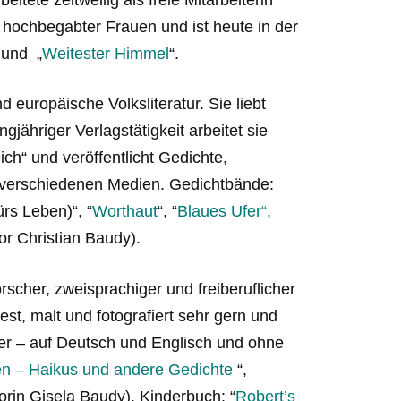
 hochbegabter Frauen und ist heute in der
 und „
Weitester Himmel
“.
d europäische Volksliteratur. Sie liebt
jähriger Verlagstätigkeit arbeitet sie
ich“ und veröffentlicht Gedichte,
 verschiedenen Medien. Gedichtbände:
ürs Leben)“, “
Worthaut
“, “
Blaues Ufer
“,
tor Christian Baudy).
orscher, zweisprachiger und freiberuflicher
est, malt und fotografiert sehr gern und
er – auf Deutsch und Englisch und ohne
en – Haikus und andere Gedichte
“,
torin Gisela Baudy). Kinderbuch: “
Robert’s