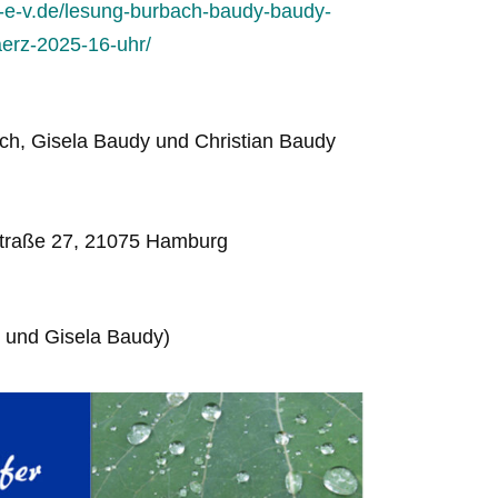
en-e-v.de/lesung-burbach-baudy-baudy-
aerz-2025-16-uhr/
bach, Gisela Baudy und Christian Baudy
Straße 27, 21075 Hamburg
s und Gisela Baudy)