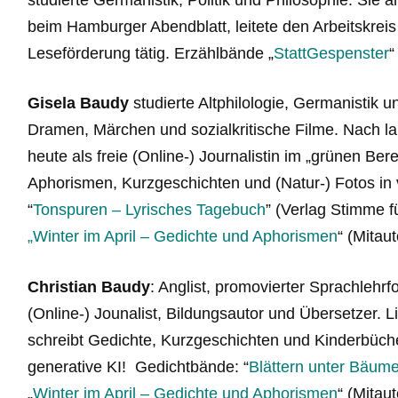
beim Hamburger Abendblatt, leitete den Arbeitskreis
Leseförderung tätig. Erzählbände „
StattGespenster
“
Gisela Baudy
studierte Altphilologie, Germanistik un
Dramen, Märchen und sozialkritische Filme. Nach lang
heute als freie (Online-) Journalistin im „grünen Bere
Aphorismen, Kurzgeschichten und (Natur-) Fotos in
“
Tonspuren – Lyrisches Tagebuch
” (Verlag Stimme f
„Winter im April – Gedichte und Aphorismen
“ (Mitau
Christian Baudy
: Anglist, promovierter Sprachlehrf
(Online-) Jounalist, Bildungsautor und Übersetzer. Li
schreibt Gedichte, Kurzgeschichten und Kinderbüch
generative KI! Gedichtbände: “
Blättern unter Bäum
„
Winter im April – Gedichte und Aphorismen
“ (Mitau