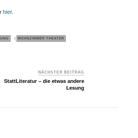
he
hier
.
SUNG
WOHNZIMMER-THEATER
NÄCHSTER BEITRAG
StattLiteratur – die etwas andere
Lesung