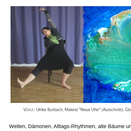
V.l.n.r.: Ulrike Burbach, Malerei “Neue Ufer” (Ausschnitt), 
Wellen, Dämonen, Alltags-Rhythmen, alte Bäume und