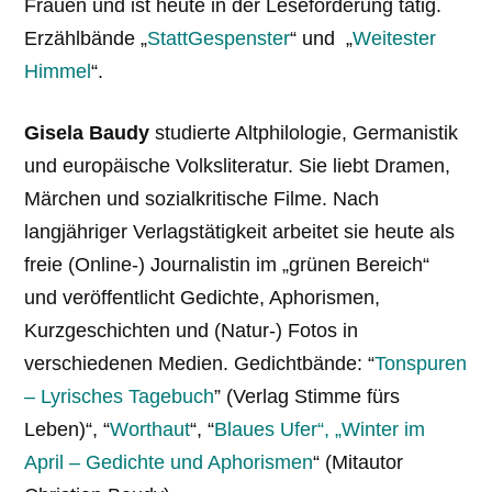
Frauen und ist heute in der Leseförderung tätig.
Erzählbände „
StattGespenster
“ und „
Weitester
Himmel
“.
Gisela Baudy
studierte Altphilologie, Germanistik
und europäische Volksliteratur. Sie liebt Dramen,
Märchen und sozialkritische Filme. Nach
langjähriger Verlagstätigkeit arbeitet sie heute als
freie (Online-) Journalistin im „grünen Bereich“
und veröffentlicht Gedichte, Aphorismen,
Kurzgeschichten und (Natur-) Fotos in
verschiedenen Medien. Gedichtbände: “
Tonspuren
– Lyrisches Tagebuch
” (Verlag Stimme fürs
Leben)“, “
Worthaut
“, “
Blaues Ufer
“, „Winter im
April – Gedichte und Aphorismen
“ (Mitautor