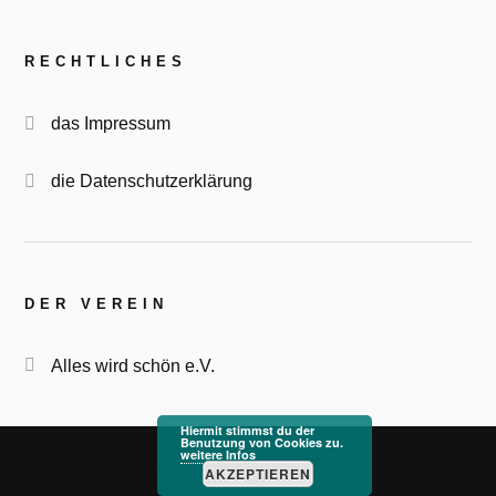
RECHTLICHES
das Impressum
die Datenschutzerklärung
DER VEREIN
Alles wird schön e.V.
Hiermit stimmst du der
Benutzung von Cookies zu.
weitere Infos
&
AKZEPTIEREN
PRÄSENTIERT VON
WORDPRESS
THEME ERSTELLT VON
ANDERS NORÉN