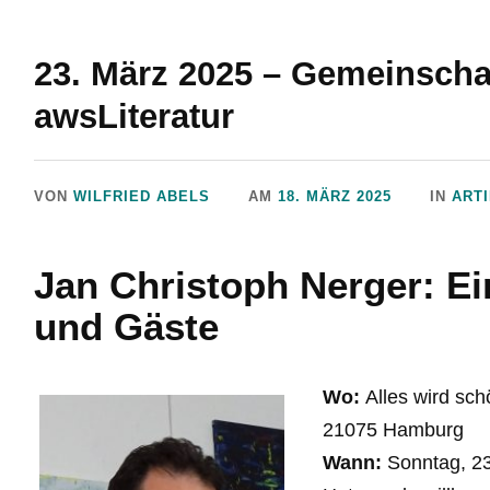
23. März 2025 – Gemeinscha
awsLiteratur
VON
WILFRIED ABELS
AM
18. MÄRZ 2025
IN
ART
Jan Christoph Nerger: E
und Gäste
Wo:
Alles wird sch
21075 Hamburg
Wann:
Sonntag, 23.