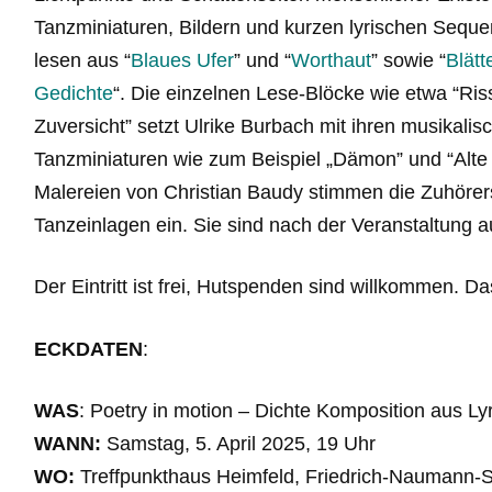
Tanzminiaturen, Bildern und kurzen lyrischen Sequ
lesen aus “
Blaues Ufer
” und “
Worthaut
” sowie “
Blät
Gedichte
“. Die einzelnen Lese-Blöcke wie etwa “Riss
Zuversicht” setzt Ulrike Burbach mit ihren musikalis
Tanzminiaturen wie zum Beispiel „Dämon” und “Alte
Malereien von Christian Baudy stimmen die Zuhörers
Tanzeinlagen ein. Sie sind nach der Veranstaltung au
Der Eintritt ist frei, Hutspenden sind willkommen. D
ECKDATEN
:
WAS
: Poetry in motion – Dichte Komposition aus Ly
WANN:
Samstag, 5. April 2025, 19 Uhr
WO:
Treffpunkthaus Heimfeld, Friedrich-Naumann-