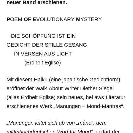
neuer Band erschienen.
P
OEM
O
F
E
VOLUTIONARY
M
YSTERY
DIE SCHÖPFUNG IST EIN
GEDICHT DER STILLE GESANG
IN VERSEN AUS LICHT
(Erdheit Eglise)
Mit diesem Haiku (eine japanische Gedichtform)
eröffnet der Walk-About-Writer Diether Siegel
(alias Erdheit Eglise) sein neues, bei aws-Literatur
erschienenes Werk „Manungen – Mond-Mantras“.
„Manungen leitet sich ab von „mâne“, dem
mittelhochdeutschen Wort für Mond“
, erklärt der