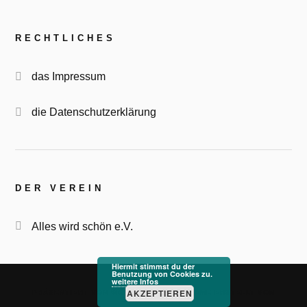
RECHTLICHES
das Impressum
die Datenschutzerklärung
DER VEREIN
Alles wird schön e.V.
Hiermit stimmst du der
Benutzung von Cookies zu.
weitere Infos
&
AKZEPTIEREN
PRÄSENTIERT VON
WORDPRESS
THEME ERSTELLT VON
ANDERS NORÉN