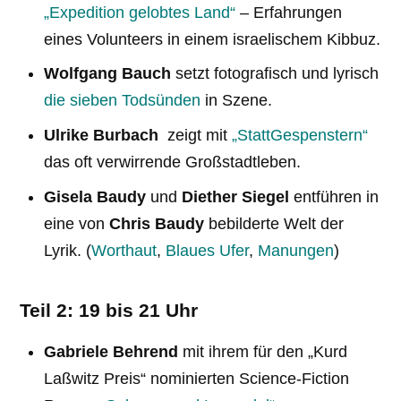
„Expedition gelobtes Land“
– Erfahrungen
eines Volunteers in einem israelischem Kibbuz.
Wolfgang Bauch
setzt fotografisch und lyrisch
die sieben Todsünden
in Szene.
Ulrike Burbach
zeigt mit
„StattGespenstern“
das oft verwirrende Großstadtleben.
Gisela Baudy
und
Diether Siegel
entführen in
eine von
Chris Baudy
bebilderte Welt der
Lyrik. (
Worthaut
,
Blaues Ufer
,
Manungen
)
Teil 2: 19 bis 21 Uhr
Gabriele Behrend
mit ihrem für den „Kurd
Laßwitz Preis“ nominierten Science-Fiction