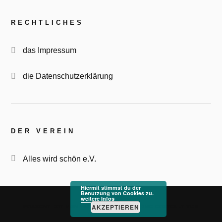
RECHTLICHES
das Impressum
die Datenschutzerklärung
DER VEREIN
Alles wird schön e.V.
Hiermit stimmst du der
Benutzung von Cookies zu.
weitere Infos
&
AKZEPTIEREN
PRÄSENTIERT VON
WORDPRESS
THEME ERSTELLT VON
ANDERS NORÉN