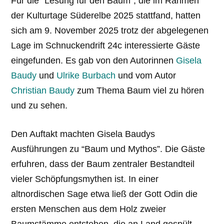
Für die “Lesung für den Baum”, die im Rahmen
der Kulturtage Süderelbe 2025 stattfand, hatten
sich am 9. November 2025 trotz der abgelegenen
Lage im Schnuckendrift 24c interessierte Gäste
eingefunden. Es gab von den Autorinnen
Gisela
Baudy
und
Ulrike Burbach
und vom Autor
Christian Baudy
zum Thema Baum viel zu hören
und zu sehen.
Den Auftakt machten Gisela Baudys
Ausführungen zu “Baum und Mythos”. Die Gäste
erfuhren, dass der Baum zentraler Bestandteil
vieler Schöpfungsmythen ist. In einer
altnordischen Sage etwa ließ der Gott Odin die
ersten Menschen aus dem Holz zweier
Baumstämme entstehen, die an Land gespült