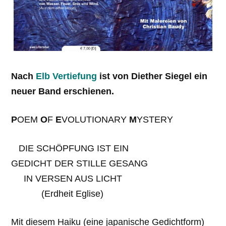
Nach
Elb Vertiefung
ist von Diether Siegel ein
neuer Band erschienen.
P
OEM
O
F
E
VOLUTIONARY
M
YSTERY
DIE SCHÖPFUNG IST EIN
GEDICHT DER STILLE GESANG
IN VERSEN AUS LICHT
(Erdheit Eglise)
Mit diesem Haiku (eine japanische Gedichtform)